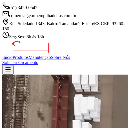
(51) 3459-0542
comercial@armempilhadeiras.com.br
Rua Soledade 1343, Bairro Tamandaré, Esteio/RS CEP: 93260-
150
Seg-Sex: 8h às 18h
Início
Produtos
Manutenção
Sobre Nós
Solicitar Orçamento